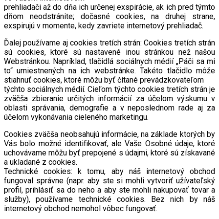
prehliadači až do dňa ich určenej exspirácie, ak ich pred týmto
dňom neodstránite; dočasné cookies, na druhej strane,
exspirujú v momente, kedy zavriete internetový prehliadač.
Ďalej používame aj cookies tretích strán: Cookies tretích strán
sú cookies, ktoré sú nastavené inou stránkou než našou
Webstránkou. Napríklad, tlačidlá sociálnych médií „Páči sa mi
to“ umiestnených na ich webstránke. Takéto tlačidlo môže
stiahnuť cookies, ktoré môžu byť čítané prevádzkovateľom
týchto sociálnych médií. Cieľom týchto cookies tretích strán je
zväčša zbieranie určitých informácií za účelom výskumu v
oblasti správania, demografie a v neposlednom rade aj za
účelom vykonávania cieleného marketingu.
Cookies zväčša neobsahujú informácie, na základe ktorých by
Vás bolo možné identifikovať, ale Vaše Osobné údaje, ktoré
uchovávame môžu byť prepojené s údajmi, ktoré sú získavané
a ukladané z cookies.
Technické cookies: k tomu, aby náš internetový obchod
fungoval správne (napr. aby ste si mohli vytvoriť užívateľský
profil, prihlásiť sa do neho a aby ste mohli nakupovať tovar a
služby), používame technické cookies. Bez nich by náš
internetový obchod nemohol vôbec fungovať.