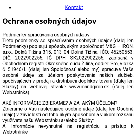
Kontakt
Ochrana osobných údajov
Podmienky spracúvania osobných údajov
Tieto podmienky so spracúvaním osobných údajov (ďalej len
Podmienky) popisujú spôsob, akým spoločnosť M&G – IRON,
s.r.o., Dolná Tižina 315, 013 04 Dolná Tižina, IČO: 45250553,
DIČ: 2022902255, IČ DPH: SK2022902255, zapísaná v
Obchodnom registri Okresného súdu Žilina, oddiel: Sro, vložka
č. 51946/L (ďalej len Spoločnosť alebo my) spracúva Vaše
osobné údaje za účelom poskytovania našich služieb,
spočívajúcich v predaji a distribúcii doplnkov tovaru (ďalej len
Služby) na webovej stránke www.mandgiron.sk (ďalej len
Webstránka).
AKÉ INFORMÁCIE ZBIERAME? A ZA AKÝM ÚČELOM?
Zbierame o Vás nasledujúce osobné údaje (ďalej len Osobné
údaje) v závislosti od toho akým spôsobom a v akom rozsahu
využívate našu Webstránku a/alebo Služby:
A. Informácie nevyhnutné na registráciu a prístup k
Webstránke