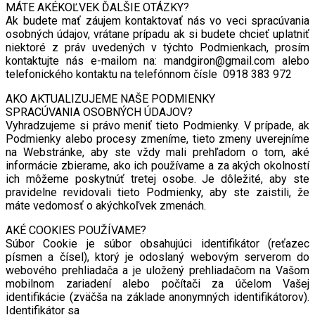
MÁTE AKÉKOĽVEK ĎALŠIE OTÁZKY?
Ak budete mať záujem kontaktovať nás vo veci spracúvania
osobných údajov, vrátane prípadu ak si budete chcieť uplatniť
niektoré z práv uvedených v týchto Podmienkach, prosím
kontaktujte nás e-mailom na: mandgiron@gmail.com alebo
telefonického kontaktu na telefónnom čísle 0918 383 972
AKO AKTUALIZUJEME NAŠE PODMIENKY
SPRACÚVANIA OSOBNÝCH ÚDAJOV?
Vyhradzujeme si právo meniť tieto Podmienky. V prípade, ak
Podmienky alebo procesy zmeníme, tieto zmeny uverejníme
na Webstránke, aby ste vždy mali prehľadom o tom, aké
informácie zbierame, ako ich používame a za akých okolností
ich môžeme poskytnúť tretej osobe. Je dôležité, aby ste
pravidelne revidovali tieto Podmienky, aby ste zaistili, že
máte vedomosť o akýchkoľvek zmenách.
AKÉ COOKIES POUŽÍVAME?
Súbor Cookie je súbor obsahujúci identifikátor (reťazec
písmen a čísel), ktorý je odoslaný webovým serverom do
webového prehliadača a je uložený prehliadačom na Vašom
mobilnom zariadení alebo počítači za účelom Vašej
identifikácie (zväčša na základe anonymných identifikátorov).
Identifikátor sa