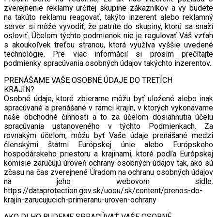
zverejnenie reklamy určitej skupine zákazníkov a vy budete
na takúto reklamu reagovať, takýto inzerent alebo reklamný
server si môže vyvodiť, že patríte do skupiny, ktorú sa snaží
osloviť. Účelom týchto podmienok nie je regulovať Váš vzťah
s akoukoľvek treťou stranou, ktorá využíva vyššie uvedené
technológie. Pre viac informácií si prosím prečítajte
podmienky spracúvania osobných údajov takýchto inzerentov.
PRENÁŠAME VAŠE OSOBNÉ ÚDAJE DO TRETÍCH
KRAJÍN?
Osobné údaje, ktoré zbierame môžu byť uložené alebo inak
spracúvané a prenášané v rámci krajín, v ktorých vykonávame
naše obchodné činnosti a to za účelom dosiahnutia účelu
spracúvania ustanoveného v týchto Podmienkach. Za
rovnakým účelom, môžu byť Vaše údaje prenášané medzi
členskými štátmi Európskej únie alebo Európskeho
hospodárskeho priestoru a krajinami, ktoré podľa Európskej
komisie zaručujú úroveň ochrany osobných údajov tak, ako sú
zčasu na čas zverejnené Úradom na ochranu osobných údajov
na jeho webovom sídle:
https://dataprotection.gov.sk/uoou/sk/content/prenos-do-
krajin-zarucujucich-primeranu-uroven-ochrany
AKO DLHO BUDEME SPRACÚVAŤ VAŠE OSOBNÉ