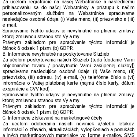
Za účelom registrácie na našej Webstránke a následnému
prihlasovaniu sa do našej Webstránky a prístupu k našim
personalizovaným službám na Webstránke spracúvame
nasledujúce osobné údaje: (i) Vaše meno, (ii) priezvisko a (iii)
e-mail.
Spracúvanie týchto údajov je nevyhnutné na plnenie zmluvy,
ktorej zmluvnou stranou ste Vy a my.
Právnym základom pre spracúvanie týchto informácií je
článok 6 odsek 1 písm. (b) GDPR.
B. Informácie nevyhnutné na poskytovanie Služieb
Za účelom poskytovania našich Služieb (teda [dodanie Vami
objednaného tovaru / poskytnutie Vami zakúpenej služby])
spracúvame nasledujúce osobné údaje: (i) Vaše meno, (ii)
priezvisko, (iii) adresu, (iv) e-mail, (v) telefónne číslo a (vi)
informácie o Vašej platobnej karte (najmä číslo karty, dátum
exspirácie a CVV kód) .
Spracúvanie týchto údajov je nevyhnutné na plnenie zmluvy,
ktorej zmluvnou stranou ste Vy a my.
Právnym základom pre spracúvanie týchto informácií je
článok 6 odsek 1 písm. (b) GDPR.
C. Informácie získavané na marketingové účely
Za účelom odoberania našich noviniek a/alebo letákov,
informácií o zľavách, aktualizáciách, vylepšeniach a ponukách
a iných marketingových materiálov vo forme e-mailov, SMS