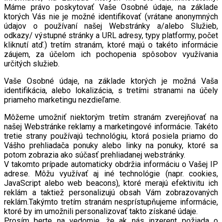
Máme právo poskytovať Vaše Osobné údaje, na základe
ktorých Vás nie je možné identifikovať (vrátane anonymných
údajov o používaní našej Webstránky a/alebo Služieb,
odkazy/ výstupné stránky a URL adresy, typy platformy, počet
kliknutí atď.) tretím stranám, ktoré majú o takéto informácie
záujem, za účelom ich pochopenia spôsobov využívania
určitých služieb.
Vaše Osobné údaje, na základe ktorých je možná Vaša
identifikácia, alebo lokalizácia, s tretími stranami na účely
priameho marketingu nezdieľame.
Môžeme umožniť niektorým tretím stranám zverejňovať na
našej Webstránke reklamy a marketingové informácie. Takéto
tretie strany používajú technológiu, ktorá posiela priamo do
Vášho prehliadača ponuky alebo linky na ponuky, ktoré sa
potom zobrazia ako súčasť prehliadanej webstránky.
V takomto prípade automaticky obdržia informáciu o Vašej IP
adrese. Môžu využívať aj iné technológie (napr. cookies,
JavaScript alebo web beacons), ktoré merajú efektivitu ich
reklám a taktiež personalizujú obsah Vám zobrazovaných
reklám.Takýmto tretím stranám nesprístupňujeme informácie,
ktoré by im umožnili personalizovať takto získané údaje.
Prosím berte na vedomie, že ak nás inzerent požiada o