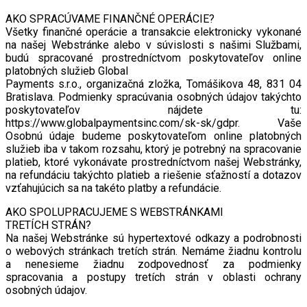
AKO SPRACÚVAME FINANČNÉ OPERÁCIE?
Všetky finančné operácie a transakcie elektronicky vykonané
na našej Webstránke alebo v súvislosti s našimi Službami,
budú spracované prostredníctvom poskytovateľov online
platobných služieb Global
Payments s.r.o., organizačná zložka, Tomášikova 48, 831 04
Bratislava. Podmienky spracúvania osobných údajov takýchto
poskytovateľov nájdete tu:
https://www.globalpaymentsinc.com/sk-sk/gdpr. Vaše
Osobnú údaje budeme poskytovateľom online platobných
služieb iba v takom rozsahu, ktorý je potrebný na spracovanie
platieb, ktoré vykonávate prostredníctvom našej Webstránky,
na refundáciu takýchto platieb a riešenie sťažností a dotazov
vzťahujúcich sa na takéto platby a refundácie.
AKO SPOLUPRACUJEME S WEBSTRÁNKAMI
TRETÍCH STRÁN?
Na našej Webstránke sú hypertextové odkazy a podrobnosti
o webových stránkach tretích strán. Nemáme žiadnu kontrolu
a nenesieme žiadnu zodpovednosť za podmienky
spracovania a postupy tretích strán v oblasti ochrany
osobných údajov.