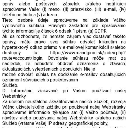
správ alebo poštových zásielok a/alebo notifikácii
spracúvame Vaše: (i) meno, (ii) priezvisko, (iii) e-mail, (iv)
telefónne číslo a (v) adresu.
Tieto osobné údaje spracúvame na základe Vášho
výslovného súhlasu. Právnym základom pre spracúvanie
týchto informácií je článok 6 odsek 1 písm. (a) GDPR.
Ak sa rozhodnete, že nemáte záujem viac dostávať takéto
správy, máte právo svoj súhlas odvolať kliknutím na
hypertextový odkaz priamo v e-mailovej komunikácii a/alebo
dostupný tu: https://www.mandgiron.sk/index.php?
route=account/login. Odvolanie súhlasu môže mať za
následok, že nebudete obdŕžať oznámenia o zľavách,
aktualizáciách, vylepšeniach a ponukách. Nie je
možné odvolať súhlas na obdŕžanie e-mailov obsahujúcich
oznámení súvisiacich s poskytovaním
Služieb.
D. Informácie získavané pri Vašom používaní našej
Webstránky
Za účelom neustáleho skvalitňovania našich Služieb, rozvoja
Vášho užívateľského zážitku pri používaní našej Webstránky
spracúvame informácie týkajúce sa: (i) Vášho počítača, (ii)
návštev alebo používania našej Webstránky a/alebo našich
Služieb (vrátane Vašej IP adresy, geografickej polohy,