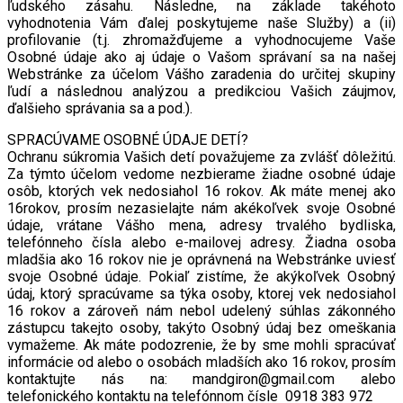
ľudského zásahu. Následne, na základe takéhoto
vyhodnotenia Vám ďalej poskytujeme naše Služby) a (ii)
profilovanie (t.j. zhromažďujeme a vyhodnocujeme Vaše
Osobné údaje ako aj údaje o Vašom správaní sa na našej
Webstránke za účelom Vášho zaradenia do určitej skupiny
ľudí a následnou analýzou a predikciou Vašich záujmov,
ďalšieho správania sa a pod.).
SPRACÚVAME OSOBNÉ ÚDAJE DETÍ?
Ochranu súkromia Vašich detí považujeme za zvlášť dôležitú.
Za týmto účelom vedome nezbierame žiadne osobné údaje
osôb, ktorých vek nedosiahol 16 rokov. Ak máte menej ako
16rokov, prosím nezasielajte nám akékoľvek svoje Osobné
údaje, vrátane Vášho mena, adresy trvalého bydliska,
telefónneho čísla alebo e-mailovej adresy. Žiadna osoba
mladšia ako 16 rokov nie je oprávnená na Webstránke uviesť
svoje Osobné údaje. Pokiaľ zistíme, že akýkoľvek Osobný
údaj, ktorý spracúvame sa týka osoby, ktorej vek nedosiahol
16 rokov a zároveň nám nebol udelený súhlas zákonného
zástupcu takejto osoby, takýto Osobný údaj bez omeškania
vymažeme. Ak máte podozrenie, že by sme mohli spracúvať
informácie od alebo o osobách mladších ako 16 rokov, prosím
kontaktujte nás na: mandgiron@gmail.com alebo
telefonického kontaktu na telefónnom čísle 0918 383 972