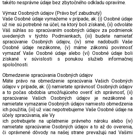
takéto nesprávne údaje bez zbytočného odkladu opravíme.
Výmaz Osobných údajov (Právo byť zabudnutý)
Vaše Osobné údaje vymažeme v prípade, ak: (i) Osobné údaje
už nie sú potrebné na účel, na ktorý boli získané, (ii) odvoláte
Váš súhlas so spracúvaním osobných údajov za podmienok
uvedených v týchto Podmienkach, (iii) budete namietať
spracúvanie Osobných údajov, (iv) sme nadobudli Vaše
Osobné údaje nezákonne, (v) máme zákonnú povinnosť
vymazať Vaše Osobné údaje alebo (vi) Osobné údaje boli
získané v súvislosti s ponukou služieb informačnej
spoločnosti.
Obmedzenie spracúvania Osobných údajov
Máte právo na obmedzenie spracúvania Vašich Osobných
údajov v prípade, ak: (i) namietate správnosť Osobných údajov
a to počas obdobia umožňujúceho overiť ich správnosť, (ii)
spracúvanie Vašich Osobných údajov je nezákonné a
namietate vymazanie Osobných údajov namiesto obmedzenia
ich použitia, (iii) už viac nepotrebujeme Vaše Osobné údaje na
účely spracúvania, ale Vy
ich potrebujete na uplatnenie právneho nároku alebo (iv)
namietate spracúvanie Osobných údajov a to až do overenia,
či oprávnené dôvody na našej strane prevažujú nad Vašimi