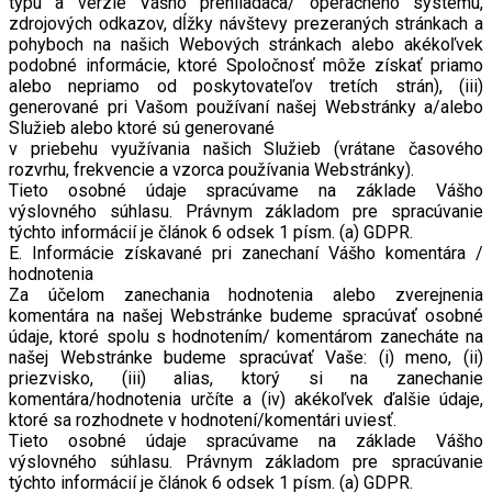
typu a verzie Vášho prehliadača/ operačného systému,
zdrojových odkazov, dĺžky návštevy prezeraných stránkach a
pohyboch na našich Webových stránkach alebo akékoľvek
podobné informácie, ktoré Spoločnosť môže získať priamo
alebo nepriamo od poskytovateľov tretích strán), (iii)
generované pri Vašom používaní našej Webstránky a/alebo
Služieb alebo ktoré sú generované
v priebehu využívania našich Služieb (vrátane časového
rozvrhu, frekvencie a vzorca používania Webstránky).
Tieto osobné údaje spracúvame na základe Vášho
výslovného súhlasu. Právnym základom pre spracúvanie
týchto informácií je článok 6 odsek 1 písm. (a) GDPR.
E. Informácie získavané pri zanechaní Vášho komentára /
hodnotenia
Za účelom zanechania hodnotenia alebo zverejnenia
komentára na našej Webstránke budeme spracúvať osobné
údaje, ktoré spolu s hodnotením/ komentárom zanecháte na
našej Webstránke budeme spracúvať Vaše: (i) meno, (ii)
priezvisko, (iii) alias, ktorý si na zanechanie
komentára/hodnotenia určíte a (iv) akékoľvek ďalšie údaje,
ktoré sa rozhodnete v hodnotení/komentári uviesť.
Tieto osobné údaje spracúvame na základe Vášho
výslovného súhlasu. Právnym základom pre spracúvanie
týchto informácií je článok 6 odsek 1 písm. (a) GDPR.