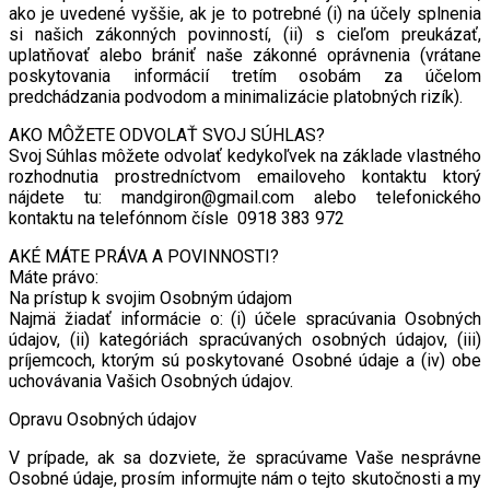
ako je uvedené vyššie, ak je to potrebné (i) na účely splnenia
si našich zákonných povinností, (ii) s cieľom preukázať,
uplatňovať alebo brániť naše zákonné oprávnenia (vrátane
poskytovania informácií tretím osobám za účelom
predchádzania podvodom a minimalizácie platobných rizík).
AKO MÔŽETE ODVOLAŤ SVOJ SÚHLAS?
Svoj Súhlas môžete odvolať kedykoľvek na základe vlastného
rozhodnutia prostredníctvom emailoveho kontaktu ktorý
nájdete tu: mandgiron@gmail.com alebo telefonického
kontaktu na telefónnom čísle 0918 383 972
AKÉ MÁTE PRÁVA A POVINNOSTI?
Máte právo:
Na prístup k svojim Osobným údajom
Najmä žiadať informácie o: (i) účele spracúvania Osobných
údajov, (ii) kategóriách spracúvaných osobných údajov, (iii)
príjemcoch, ktorým sú poskytované Osobné údaje a (iv) obe
uchovávania Vašich Osobných údajov.
Opravu Osobných údajov
V prípade, ak sa dozviete, že spracúvame Vaše nesprávne
Osobné údaje, prosím informujte nám o tejto skutočnosti a my