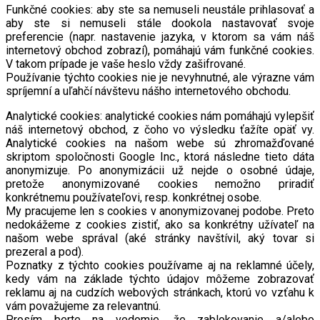
Funkčné cookies: aby ste sa nemuseli neustále prihlasovať a
aby ste si nemuseli stále dookola nastavovať svoje
preferencie (napr. nastavenie jazyka, v ktorom sa vám náš
internetový obchod zobrazí), pomáhajú vám funkčné cookies.
V takom prípade je vaše heslo vždy zašifrované.
Používanie týchto cookies nie je nevyhnutné, ale výrazne vám
spríjemní a uľahčí návštevu nášho internetového obchodu.
Analytické cookies: analytické cookies nám pomáhajú vylepšiť
náš internetový obchod, z čoho vo výsledku ťažíte opäť vy.
Analytické cookies na našom webe sú zhromažďované
skriptom spoločnosti Google Inc., ktorá následne tieto dáta
anonymizuje. Po anonymizácii už nejde o osobné údaje,
pretože anonymizované cookies nemožno priradiť
konkrétnemu používateľovi, resp. konkrétnej osobe.
My pracujeme len s cookies v anonymizovanej podobe. Preto
nedokážeme z cookies zistiť, ako sa konkrétny užívateľ na
našom webe správal (aké stránky navštívil, aký tovar si
prezeral a pod).
Poznatky z týchto cookies používame aj na reklamné účely,
kedy vám na základe týchto údajov môžeme zobrazovať
reklamu aj na cudzích webových stránkach, ktorú vo vzťahu k
vám považujeme za relevantnú.
Prosím berte na vedomie, že zablokovanie a/alebo