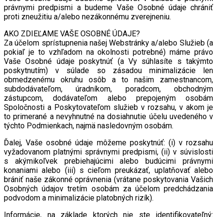
právnymi predpismi a budeme Vaše Osobné údaje chrániť
proti zneužitiu a/alebo nezákonnému zverejneniu.
AKO ZDIEĽAME VAŠE OSOBNÉ ÚDAJE?
Za účelom sprístupnenia našej Webstránky a/alebo Služieb (a
pokiaľ je to vzhľadom na okolnosti potrebné) máme právo
Vaše Osobné údaje poskytnúť (a Vy súhlasíte s takýmto
poskytnutím) v súlade so zásadou minimalizácie len
obmedzenému okruhu osôb a to našim zamestnancom,
subdodávateľom, úradníkom, poradcom, obchodným
zástupcom, dodávateľom alebo prepojeným osobám
Spoločnosti a Poskytovateľom služieb v rozsahu, v akom je
to primerané a nevyhnutné na dosiahnutie účelu uvedeného v
týchto Podmienkach, najmä nasledovným osobám.
Ďalej, Vaše osobné údaje môžeme poskytnúť: (i) v rozsahu
vyžadovanom platnými správnymi predpismi, (ii) v súvislosti
s akýmikoľvek prebiehajúcimi alebo budúcimi právnymi
konaniami alebo (iii) s cieľom preukázať, uplatňovať alebo
brániť naše zákonné oprávnenia (vrátane poskytovania Vašich
Osobných údajov tretím osobám za účelom predchádzania
podvodom a minimalizácie platobných rizík).
Informácie, na základe ktorých nie ste identifikovateľný: