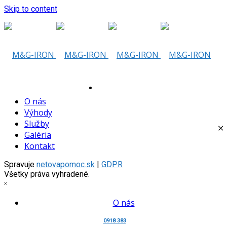
Skip to content
Tu vám
O nás
Výhody
Služby
Galéria
Kontakt
pomôžeme
Spravuje
netovapomoc.sk
|
GDPR
Všetky práva vyhradené.
O nás
0918 383