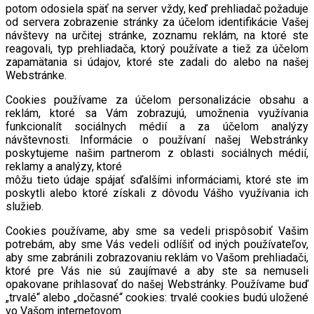
potom odosiela späť na server vždy, keď prehliadač požaduje
od servera zobrazenie stránky za účelom identifikácie Vašej
návštevy na určitej stránke, zoznamu reklám, na ktoré ste
reagovali, typ prehliadača, ktorý používate a tiež za účelom
zapamätania si údajov, ktoré ste zadali do alebo na našej
Webstránke.
Cookies používame za účelom personalizácie obsahu a
reklám, ktoré sa Vám zobrazujú, umožnenia využívania
funkcionalít sociálnych médií a za účelom analýzy
návštevnosti. Informácie o používaní našej Webstránky
poskytujeme našim partnerom z oblasti sociálnych médií,
reklamy a analýzy, ktoré
môžu tieto údaje spájať sďalšími informáciami, ktoré ste im
poskytli alebo ktoré získali z dôvodu Vášho využívania ich
služieb.
Cookies používame, aby sme sa vedeli prispôsobiť Vašim
potrebám, aby sme Vás vedeli odlíšiť od iných používateľov,
aby sme zabránili zobrazovaniu reklám vo Vašom prehliadači,
ktoré pre Vás nie sú zaujímavé a aby ste sa nemuseli
opakovane prihlasovať do našej Webstránky. Používame buď
„trvalé“ alebo „dočasné“ cookies: trvalé cookies budú uložené
vo Vašom internetovom