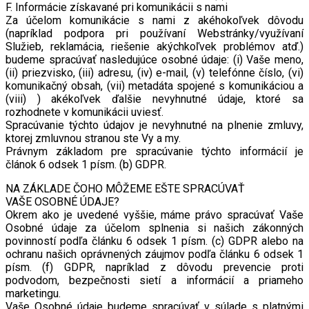
F. Informácie získavané pri komunikácii s nami
Za účelom komunikácie s nami z akéhokoľvek dôvodu
(napríklad podpora pri používaní Webstránky/využívaní
Služieb, reklamácia, riešenie akýchkoľvek problémov atď.)
budeme spracúvať nasledujúce osobné údaje: (i) Vaše meno,
(ii) priezvisko, (iii) adresu, (iv) e-mail, (v) telefónne číslo, (vi)
komunikačný obsah, (vii) metadáta spojené s komunikáciou a
(viii) ) akékoľvek ďalšie nevyhnutné údaje, ktoré sa
rozhodnete v komunikácii uviesť.
Spracúvanie týchto údajov je nevyhnutné na plnenie zmluvy,
ktorej zmluvnou stranou ste Vy a my.
Právnym základom pre spracúvanie týchto informácií je
článok 6 odsek 1 písm. (b) GDPR.
NA ZÁKLADE ČOHO MÔŽEME EŠTE SPRACÚVAŤ
VAŠE OSOBNÉ ÚDAJE?
Okrem ako je uvedené vyššie, máme právo spracúvať Vaše
Osobné údaje za účelom splnenia si našich zákonných
povinností podľa článku 6 odsek 1 písm. (c) GDPR alebo na
ochranu našich oprávnených záujmov podľa článku 6 odsek 1
písm. (f) GDPR, napríklad z dôvodu prevencie proti
podvodom, bezpečnosti sietí a informácií a priameho
marketingu.
Vaše Osobné údaje budeme spracúvať v súlade s platnými