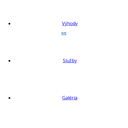
Výhody
972
Služby
Spracovanie osobných údajov pre
marketing
Galéria