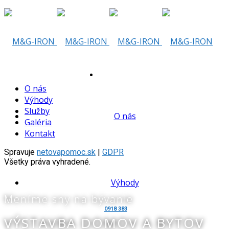
Skip
to
content
Tu vám
O nás
Výhody
Služby
O nás
Galéria
Kontakt
pomôžeme
Spravuje
netovapomoc.sk
|
GDPR
Všetky práva vyhradené.
Výhody
Meníme sny na bývanie
0918 383
VÝSTAVBA DOMOV A BYTOV