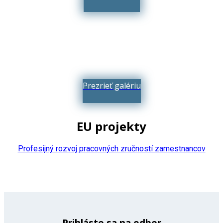
Prezrieť galériu
EU projekty
Profesijný rozvoj pracovných zručností zamestnancov
Prihláste sa na odber